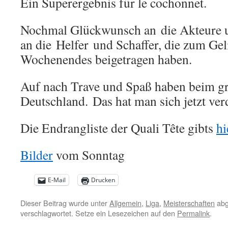
Ein Superergebnis für le cochonnet.
Nochmal Glückwunsch an die Akteure 
an die Helfer und Schaffer, die zum Gel
Wochenendes beigetragen haben.
Auf nach Trave und Spaß haben beim gr
Deutschland. Das hat man sich jetzt verd
Die Endrangliste der Quali Tête gibts
hi
Bilder
vom Sonntag
E-Mail
Drucken
Dieser Beitrag wurde unter
Allgemein
,
Liga
,
Meisterschaften
abg
verschlagwortet. Setze ein Lesezeichen auf den
Permalink
.