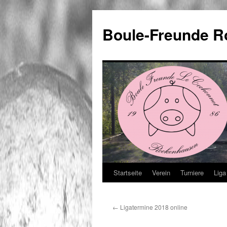
Boule-Freunde 
Startseite
Verein
Turniere
Liga
Zum
Inhalt
←
Ligatermine 2018 online
springen