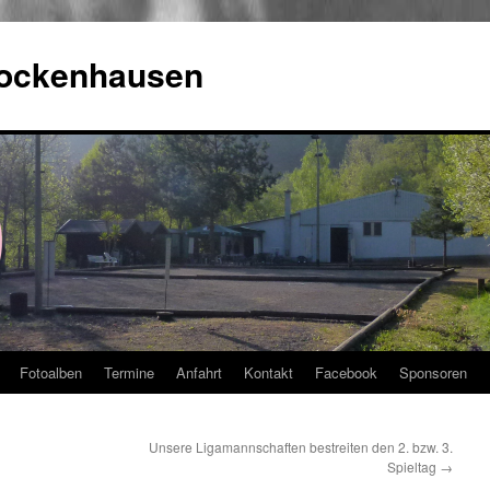
Rockenhausen
Fotoalben
Termine
Anfahrt
Kontakt
Facebook
Sponsoren
Unsere Ligamannschaften bestreiten den 2. bzw. 3.
Spieltag
→