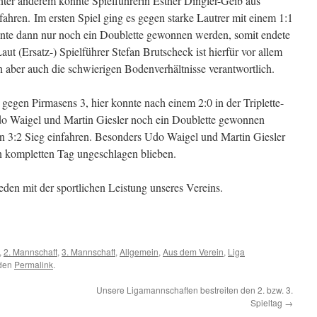
ter anderem konnte Spielführerin Esther Dingler-Geib aus
ahren. Im ersten Spiel ging es gegen starke Lautrer mit einem 1:1
nnte dann nur noch ein Doublette gewonnen werden, somit endete
Laut (Ersatz-) Spielführer Stefan Brutscheck ist hierfür vor allem
n aber auch die schwierigen Bodenverhältnisse verantwortlich.
 gegen Pirmasens 3, hier konnte nach einem 2:0 in der Triplette-
 Waigel und Martin Giesler noch ein Doublette gewonnen
n 3:2 Sieg einfahren. Besonders Udo Waigel und Martin Giesler
en kompletten Tag ungeschlagen blieben.
ieden mit der sportlichen Leistung unseres Vereins.
,
2. Mannschaft
,
3. Mannschaft
,
Allgemein
,
Aus dem Verein
,
Liga
 den
Permalink
.
Unsere Ligamannschaften bestreiten den 2. bzw. 3.
Spieltag
→