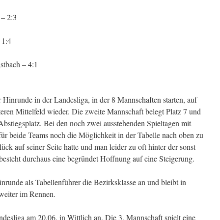
– 2:3
 1:4
stbach – 4:1
 Hinrunde in der Landesliga, in der 8 Mannschaften starten, auf
nteren Mittelfeld wieder. Die zweite Mannschaft belegt Platz 7 und
m Abstiegsplatz. Bei den noch zwei ausstehenden Spieltagen mit
 für beide Teams noch die Möglichkeit in der Tabelle nach oben zu
ck auf seiner Seite hatte und man leider zu oft hinter der sonst
besteht durchaus eine begründet Hoffnung auf eine Steigerung.
nrunde als Tabellenführer die Bezirksklasse an und bleibt in
 weiter im Rennen.
ndesliga am 20.06. in Wittlich an. Die 3. Mannschaft spielt eine