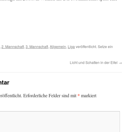
,
2. Mannschaft
,
3. Mannschaft
,
Allgemein
,
Liga
veröffentlicht. Setze ein
Licht und Schatten in der Eifel
→
tar
*
öffentlicht.
Erforderliche Felder sind mit
markiert