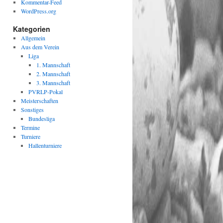
Kommentar-Feed
WordPress.org
Kategorien
Allgemein
Aus dem Verein
Liga
1. Mannschaft
2. Mannschaft
3. Mannschaft
PVRLP-Pokal
Meisterschaften
Sonstiges
Bundesliga
Termine
Turniere
Hallenturniere