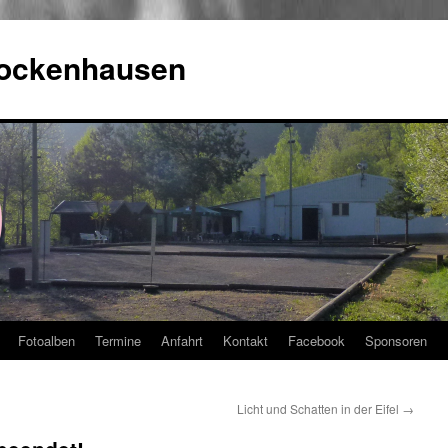
Rockenhausen
Fotoalben
Termine
Anfahrt
Kontakt
Facebook
Sponsoren
Licht und Schatten in der Eifel
→