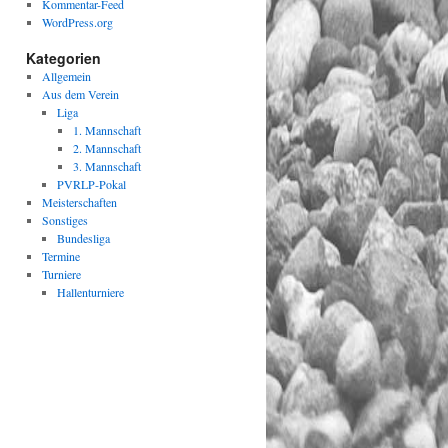
Kommentar-Feed
WordPress.org
Kategorien
Allgemein
Aus dem Verein
Liga
1. Mannschaft
2. Mannschaft
3. Mannschaft
PVRLP-Pokal
Meisterschaften
Sonstiges
Bundesliga
Termine
Turniere
Hallenturniere