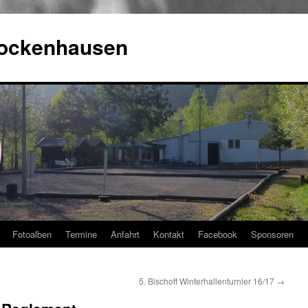
Rockenhausen
Fotoalben
Termine
Anfahrt
Kontakt
Facebook
Sponsoren
5. Bischoff Winterhallenturnier 16/17
→