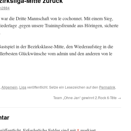
zirksliga-Mitte zurück
m2884
 war die Dritte Mannschaft von le cochonnet. Mit einem Sieg,
iederlage ,gegen unsere Trainingsfreunde aus Höringen, sicherte
.
astspiel in der Bezirksklasse-Mitte, den Wiederaufstieg in die
allerbesten Glückwünsche vom admin und den anderen von le
,
Allgemein
,
Liga
veröffentlicht. Setze ein Lesezeichen auf den
Permalink
.
Team „Ohne Jan“ gewinnt 2.Rock 6-Tête
→
tar
*
öffentlicht.
Erforderliche Felder sind mit
markiert