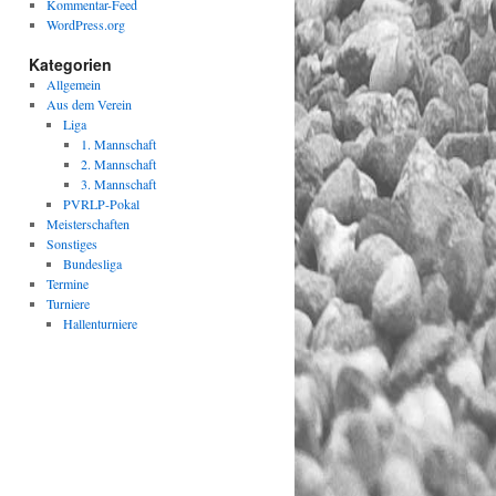
Kommentar-Feed
WordPress.org
Kategorien
Allgemein
Aus dem Verein
Liga
1. Mannschaft
2. Mannschaft
3. Mannschaft
PVRLP-Pokal
Meisterschaften
Sonstiges
Bundesliga
Termine
Turniere
Hallenturniere