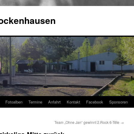
Rockenhausen
Fotoalben
Termine
Anfahrt
Kontakt
Facebook
Sponsoren
Team „Ohne Jan“ gewinnt 2.Rock 6-Tête
→