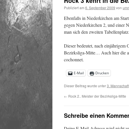
Rock 3 kehrt in die Be
Publiziert am
6. September 2009
von
um
Ebenfalls in Niederkirchen am Start
gegen Niederkirchen 2, und einer N
man sich den zweiten Tabellenplatz
Dieser bedeutet, nach einjährigem G
Bezirksliga-Mitte… Auch hier die 
cochonnet.
E-Mail
Drucken
Dieser Beitrag wurde unter
3. Mannschaft
←
Rock 2.. Meister der Bezirksliga-Mitte
Schreibe einen Kommen
Deine E-Mail-Adresse wird nicht ver