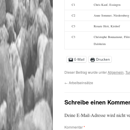
C1
Chris Kauf, Essingen
C2
Anne Sommer, Niedernberg
C3
Renate Hett, Kirdorf
C3
Christophe Bonnamour, Flör
Dalsheim
E-Mail
Drucken
Dieser Beitrag wurde unter
Allgemein
,
Tu
←
Arbeitseinsätze
Schreibe einen Kommen
Deine E-Mail-Adresse wird nicht ver
Kommentar
*