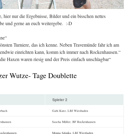
e, hier nur die Ergebnisse, Bilder und ein bisschen nettes
be und gerne an euch weitergebe. :-D
nne“
hönsten Turniere, das ich kenne. Neben Travemünde fahr ich am
irgendwie einrichten kann, komm ich immer nach Rockenhausen.“
die Haxen waren riesig und der Preis einfach unschlagbar“
lzer Wutze- Tage Doublette
Spieler 2
erbach
Gabi Kurz, LBJ Wiesbaden
enhausen
Sascha Müller, BF Rockenhausen
Rockenhausen
Mouna Sdouka, LBJ Wiesbaden