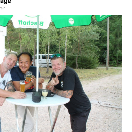
Tage
min