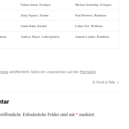
Fabian Simon, Essingen
Michael Schording, Essingen
Dang Nguyen, Tromm
Paul Brouwer, Bornheim
Guido Kuhn, Kirdorf
Lothar Erb, Weilheim
sheim
Andreas Mayer, Ludwigshafen
Annemi Landau, Raunheim
rniere
veröffentlicht. Setze ein Lesezeichen auf den
Permalink
.
8. Rock 6-Tete
→
tar
*
öffentlicht.
Erforderliche Felder sind mit
markiert