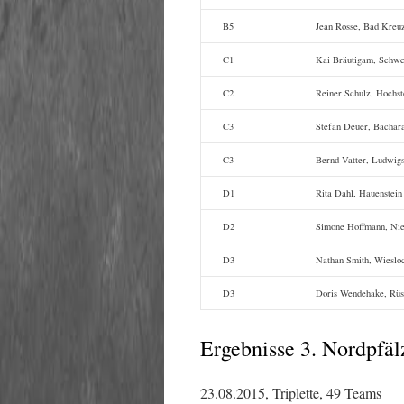
B5
Jean Rosse, Bad Kreu
C1
Kai Bräutigam, Schwe
C2
Reiner Schulz, Hochst
C3
Stefan Deuer, Bachar
C3
Bernd Vatter, Ludwig
D1
Rita Dahl, Hauenstein
D2
Simone Hoffmann, Nie
D3
Nathan Smith, Wieslo
D3
Doris Wendehake, Rüs
Ergebnisse 3. Nordpfäl
23.08.2015, Triplette, 49 Teams