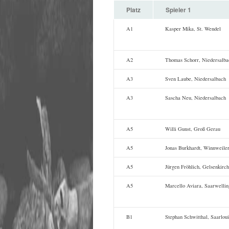
Platz
Spieler 1
A1
Kasper Mika, St. Wendel
A2
Thomas Schorr, Niedersalba
A3
Sven Laube, Niedersalbach
A3
Sascha Neu, Niedersalbach
A5
Willi Gunst, Groß Gerau
A5
Jonas Burkhardt, Winnweile
A5
Jürgen Fröhlich, Gelsenkirc
A5
Marcello Aviara, Saarwelli
B1
Stephan Schwitthal, Saarloui