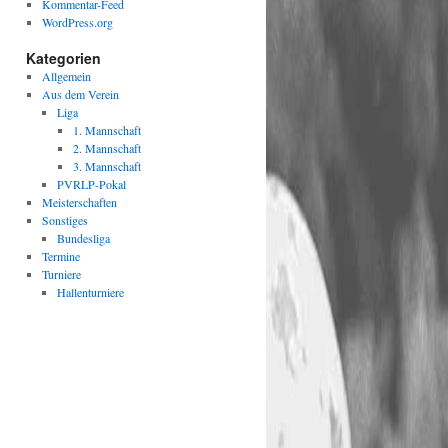
Kommentar-Feed
WordPress.org
Kategorien
Allgemein
Aus dem Verein
Liga
1. Mannschaft
2. Mannschaft
3. Mannschaft
PVRLP-Pokal
Meisterschaften
Sonstiges
Bundesliga
Termine
Turniere
Hallenturniere