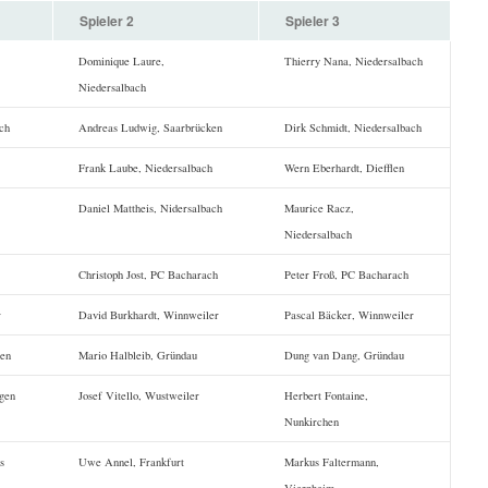
Spieler 2
Spieler 3
Dominique Laure,
Thierry Nana, Niedersalbach
Niedersalbach
ch
Andreas Ludwig, Saarbrücken
Dirk Schmidt, Niedersalbach
Frank Laube, Niedersalbach
Wern Eberhardt, Diefflen
Daniel Mattheis, Nidersalbach
Maurice Racz,
Niedersalbach
Christoph Jost, PC Bacharach
Peter Froß, PC Bacharach
r
David Burkhardt, Winnweiler
Pascal Bäcker, Winnweiler
hen
Mario Halbleib, Gründau
Dung van Dang, Gründau
ngen
Josef Vitello, Wustweiler
Herbert Fontaine,
Nunkirchen
s
Uwe Annel, Frankfurt
Markus Faltermann,