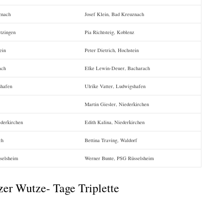
znach
Josef Klein, Bad Kreuznach
tzingen
Pia Richtsteig, Koblenz
ein
Peter Dietrich, Hochstein
ach
Elke Lewin-Deuer, Bacharach
shafen
Ulrike Vatter, Ludwigshafen
Martin Giesler, Niederkirchen
derkirchen
Edith Kalina, Niederkirchen
ch
Bettina Traving, Waldorf
selsheim
Werner Bunte, PSG Rüsselsheim
zer Wutze- Tage Triplette