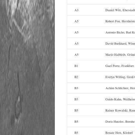
A3
Daniel Witt, Eberstadt
A5
Robert Fox, Herxheim
A5
Antonio Bicho, Bad K
A5
David Burkhard, Winn
A5
Mario Halbleib, Grün
B1
Gael Porte, Frankfurt
B2
Evelyn Willing, Groß
B3
Achim Schlichter, He
B3
Guido Kuhn, Weilhei
B5
Rainer Kowalski, Rau
B5
Doris Hutzler, Bornh
B5
Renate Hett, Kirdorf