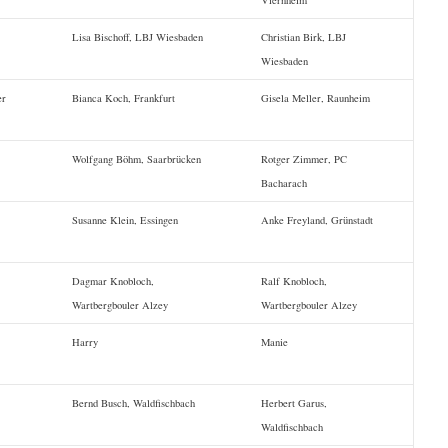
Viernheim
Lisa Bischoff, LBJ Wiesbaden
Christian Birk, LBJ
Wiesbaden
er
Bianca Koch, Frankfurt
Gisela Meller, Raunheim
Wolfgang Böhm, Saarbrücken
Rotger Zimmer, PC
Bacharach
Susanne Klein, Essingen
Anke Freyland, Grünstadt
Dagmar Knobloch,
Ralf Knobloch,
Wartbergbouler Alzey
Wartbergbouler Alzey
Harry
Manie
Bernd Busch, Waldfischbach
Herbert Garus,
Waldfischbach