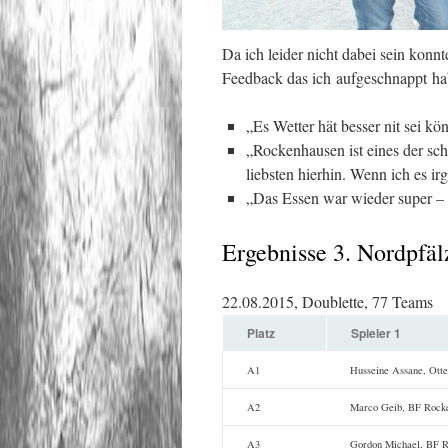
Da ich leider nicht dabei sein konnt
Feedback das ich aufgeschnappt ha
„Es Wetter hät besser nit sei kö
„Rockenhausen ist eines der sc
liebsten hierhin. Wenn ich es 
„Das Essen war wieder super – 
Ergebnisse 3. Nordpfä
22.08.2015, Doublette, 77 Teams
Platz
Spieler 1
A1
Husseine Assane, Ott
A2
Marco Geib, BF Rock
A3
Gordon Michael, BF 