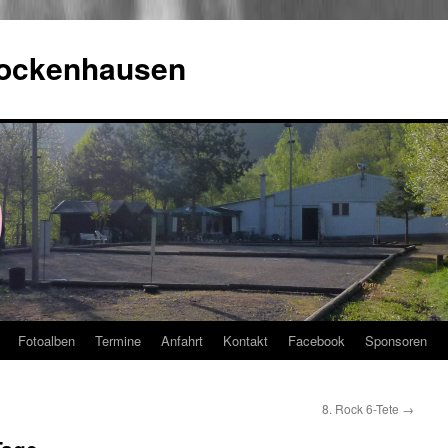
Rockenhausen
Fotoalben
Termine
Anfahrt
Kontakt
Facebook
Sponsoren
8. Rock 6-Tete
→