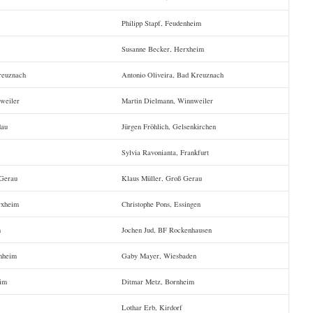
Philipp Stapf, Feudenheim
Susanne Becker, Herxheim
reuznach
Antonio Oliveira, Bad Kreuznach
weiler
Martin Dielmann, Winnweiler
dau
Jürgen Fröhlich, Gelsenkirchen
Sylvia Ravonianta, Frankfurt
 Gerau
Klaus Müller, Groß Gerau
rxheim
Christophe Pons, Essingen
m
Jochen Jud, BF Rockenhausen
nheim
Gaby Mayer, Wiesbaden
eim
Ditmar Metz, Bornheim
Lothar Erb, Kirdorf