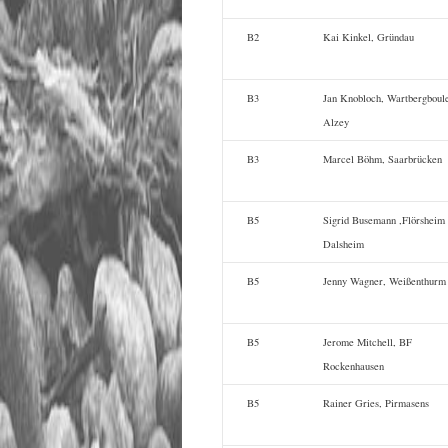
B2
Kai Kinkel, Gründau
B3
Jan Knobloch, Wartbergboul
Alzey
B3
Marcel Böhm, Saarbrücken
B5
Sigrid Busemann ,Flörsheim
Dalsheim
B5
Jenny Wagner, Weißenthurm
B5
Jerome Mitchell, BF
Rockenhausen
B5
Rainer Gries, Pirmasens