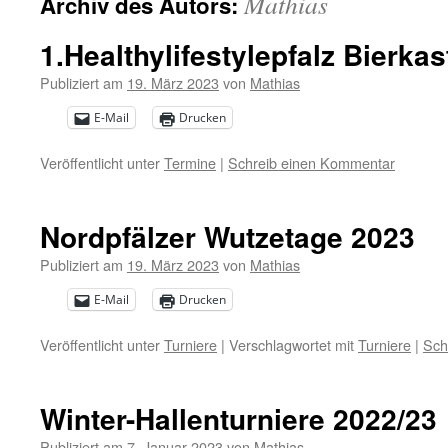
Mathias
Archiv des Autors:
1.Healthylifestylepfalz Bierka
Publiziert am
19. März 2023
von
Mathias
E-Mail
Drucken
Veröffentlicht unter
Termine
|
Schreib einen Kommentar
Nordpfälzer Wutzetage 2023
Publiziert am
19. März 2023
von
Mathias
E-Mail
Drucken
Veröffentlicht unter
Turniere
|
Verschlagwortet mit
Turniere
|
Sch
Winter-Hallenturniere 2022/23
Publiziert am
7. Januar 2023
von
Mathias