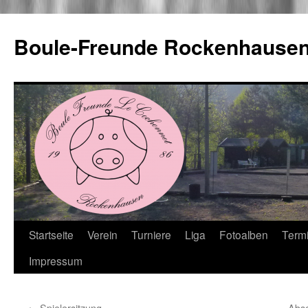
Boule-Freunde Rockenhause
Zum
Startseite
Verein
Turniere
Liga
Fotoalben
Term
Inhalt
Impressum
springen
←
Spielersitzung
Absc