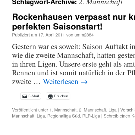
2. Mannschaft
Schlagwort-Archive:
Rockenhausen verpasst nur k
perfekten Saisonstart!
Publiziert am
17. April 2011
von
umm2884
Gestern war es soweit: Saison Auftakt i
wie die zweite Mannschaft, hatten gester
in ihren Ligen. Unsere erste geht als am
Rennen und ist somit natürlich in der Pf
zweite …
Weiterlesen
→
E-Mail
Drucken
Veröffentlicht unter
1. Mannschaft
,
2. Mannschaft
,
Liga
|
Verschl
Mannschaft
,
Liga
,
Regionalliga Süd
,
RLP-Liga
|
Schreib einen 