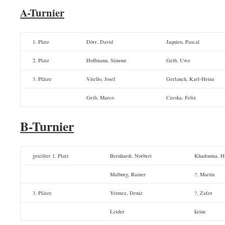
A-Turnier
1. Platz
Dörr, David
Jaquien, Pascal
2. Platz
Hoffmann, Simone
Geib, Uwe
3. Plätze
Vitello, Josef
Gerlanch, Karl-Heinz
Geib, Marco
Czeska, Felix
B-Turnier
geteilter 1. Platz
Bernhardt, Norbert
Khadouma, H
Malburg, Rainer
?, Martin
3. Plätze
Yetmez, Deniz
?, Zafer
Leider
keine