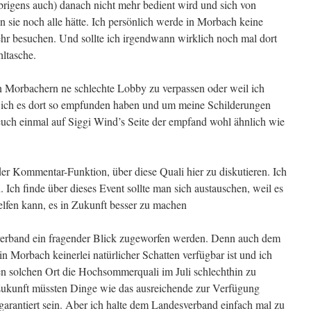
brigens auch) danach nicht mehr bedient wird und sich von
n sie noch alle hätte. Ich persönlich werde in Morbach keine
ehr besuchen. Und sollte ich irgendwann wirklich noch mal dort
ltasche.
en Morbachern ne schlechte Lobby zu verpassen oder weil ich
l ich es dort so empfunden haben und um meine Schilderungen
euch einmal auf Siggi Wind’s Seite der empfand wohl ähnlich wie
e der Kommentar-Funktion, über diese Quali hier zu diskutieren. Ich
Ich finde über dieses Event sollte man sich austauschen, weil es
helfen kann, es in Zukunft besser zu machen
erband ein fragender Blick zugeworfen werden. Denn auch dem
n Morbach keinerlei natürlicher Schatten verfügbar ist und ich
en solchen Ort die Hochsommerquali im Juli schlechthin zu
 Zukunft müssten Dinge wie das ausreichende zur Verfügung
 garantiert sein. Aber ich halte dem Landesverband einfach mal zu