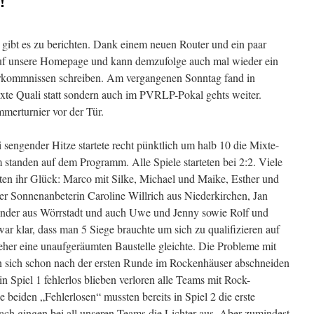
!
ibt es zu berichten. Dank einem neuen Router und ein paar
uf unsere Homepage und kann demzufolge auch mal wieder ein
rkommnissen schreiben. Am vergangenen Sonntag fand in
xte Quali statt sondern auch im PVRLP-Pokal gehts weiter.
mmerturnier vor der Tür.
sengender Hitze startete recht pünktlich um halb 10 die Mixte-
tanden auf dem Programm. Alle Spiele starteten bei 2:2. Viele
en ihr Glück: Marco mit Silke, Michael und Maike, Esther und
ner Sonnenanbeterin Caroline Willrich aus Niederkirchen, Jan
ender aus Wörrstadt und auch Uwe und Jenny sowie Rolf und
war klar, dass man 5 Siege brauchte um sich zu qualifizieren auf
her eine unaufgeräumten Baustelle gleichte. Die Probleme mit
n sich schon nach der ersten Runde im Rockenhäuser abschneiden
 Spiel 1 fehlerlos blieben verloren alle Teams mit Rock-
e beiden „Fehlerlosen“ mussten bereits in Spiel 2 die erste
ch gingen bei all unseren Teams die Lichter aus. Aber zumindest