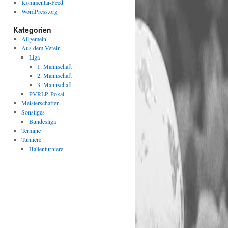
Kommentar-Feed
WordPress.org
Kategorien
Allgemein
Aus dem Verein
Liga
1. Mannschaft
2. Mannschaft
3. Mannschaft
PVRLP-Pokal
Meisterschaften
Sonstiges
Bundesliga
Termine
Turniere
Hallenturniere