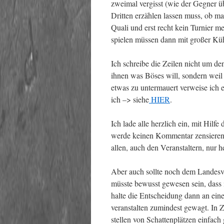
zweimal vergisst (wie der Gegner ü
Dritten erzählen lassen muss, ob ma
Quali und erst recht kein Turnier m
spielen müssen dann mit großer Küh
Ich schreibe die Zeilen nicht um d
ihnen was Böses will, sondern wei
etwas zu untermauert verweise ich 
ich –> siehe
HIER
.
Ich lade alle herzlich ein, mit Hilf
werde keinen Kommentar zensieren. 
allen, auch den Veranstaltern, nur 
Aber auch sollte noch dem Landesv
müsste bewusst gewesen sein, dass i
halte die Entscheidung dann an ein
veranstalten zumindest gewagt. In
stellen von Schattenplätzen einfach