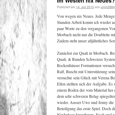
Im Westen nix Neues?
Publiziert am
14. Juli 2010
von
umm2884
Von wegen nix Neues. Jede Menge g
Stunden Arbeit komm ich wieder a
paar Worte zu den vergangenen Vo
Morbach nicht nur die Doublette mi
Zudem steht unser alljährtliches So
Zunächst zur Quali in Morbach. Bei 
Quali. & Runden Schweizer System s
Rockenhäuser Formationen versucht
Ralf, Buschi mit Unterstützung sei
versuchte sein Glück mit Verena B
Ellen stellten sich der Aufgabe. Es 
einem Boden der vom Material her e
dem sehr schweren Belag spiegelte
wieder. Ausser Uwe und Jenny die in
Beteiligung das erste Spiel. Doch di
Niederlage hinnehmen. Nach und na