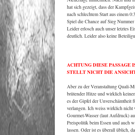
hat sich gezeigt, dass der Kampfgei
nach schlechtem Start aus einem 0:3
Spiel die Chance auf Sieg Nummer 
Leider erlosch auch unser letztes 
deutlich. Leider also keine Beteil
ACHTUNG DIESE PASSAGE 
STELLT NICHT DIE ANSICH
Aber zu der Veranstaltung Quali-M
brütender Hitze und wirklich keinem
es der Gipfel der Unverschämtheit f
verlangen. Ich weiss wirklich nich
Gourmet-Wasser (laut Aufdruck) auf G
Preispolitik beim Essen und auch w
lassen. Oder ist es überall üblich