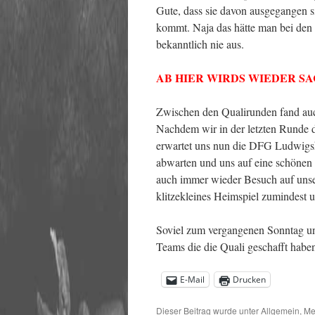
Gute, dass sie davon ausgegangen si
kommt. Naja das hätte man bei den 
bekanntlich nie aus.
AB HIER WIRDS WIEDER S
Zwischen den Qualirunden fand au
Nachdem wir in der letzten Runde d
erwartet uns nun die DFG Ludwigsha
abwarten und uns auf eine schönen
auch immer wieder Besuch auf unse
klitzekleines Heimspiel zumindest u
Soviel zum vergangenen Sonntag u
Teams die die Quali geschafft habe
E-Mail
Drucken
Dieser Beitrag wurde unter
Allgemein
,
Me