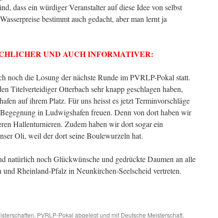
nd, dass ein würdiger Veranstalter auf diese Idee von selbst
Wasserpreise bestimmt auch gedacht, aber man lernt ja
ACHLICHER UND AUCH INFORMATIVER:
ch noch die Losung der nächste Runde im PVRLP-Pokal statt.
en Titelverteidiger Otterbach sehr knapp geschlagen haben,
fen auf ihrem Platz. Für uns heisst es jetzt Terminvorschläge
 Begegnung in Ludwigshafen freuen. Denn von dort haben wir
ren Hallenturnieren. Zudem haben wir dort sogar ein
nser Oli, weil der dort seine Boulewurzeln hat.
nd natürlich noch Glückwünsche und gedrückte Daumen an alle
n und Rheinland-Pfalz in Neunkirchen-Seelscheid vertreten.
isterschaften
,
PVRLP-Pokal
abgelegt und mit
Deutsche Meisterschaft
,