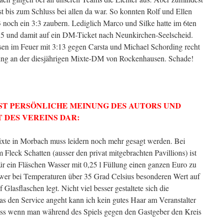
st bis zum Schluss bei allen da war. So konnten Rolf und Ellen
 noch ein 3:3 zaubern. Lediglich Marco und Silke hatte im 6ten
5 und damit auf ein DM-Ticket nach Neunkirchen-Seelscheid.
Eisen im Feuer mit 3:13 gegen Carsta und Michael Schording recht
igung an der diesjährigen Mixte-DM von Rockenhausen. Schade!
IST PERSÖNLICHE MEINUNG DES AUTORS UND
T DES VEREINS DAR:
ixte in Morbach muss leidern noch mehr gesagt werden. Bei
 Fleck Schatten (ausser den privat mitgebrachten Pavillions) ist
ür ein Fläschen Wasser mit 0,25 l Füllung einen ganzen Euro zu
t wer bei Temperaturen über 35 Grad Celsius besonderen Wert auf
lasflaschen legt. Nicht viel besser gestaltete sich die
as den Service angeht kann ich kein gutes Haar am Veranstalter
, dass wenn man während des Spiels gegen den Gastgeber den Kreis