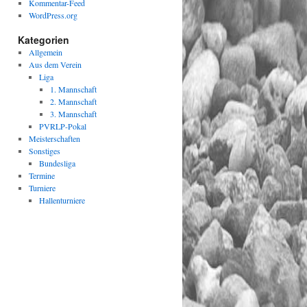
Kommentar-Feed
WordPress.org
Kategorien
Allgemein
Aus dem Verein
Liga
1. Mannschaft
2. Mannschaft
3. Mannschaft
PVRLP-Pokal
Meisterschaften
Sonstiges
Bundesliga
Termine
Turniere
Hallenturniere