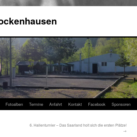
Rockenhausen
Fotoalben
Termine
Anfahrt
Kontakt
Facebook
Sponsoren
6. Hallenturnier – Das Saarland holt sich die ersten Plätze!
→