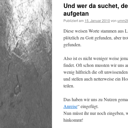
Und wer da suchet, de
aufgetan
Publiziert am
15. Januar 2010
von
umm2
Diese weisen Worte stammen aus Lu
plötzlich zu Gott gefunden, aber t
gefunden.
Also ist es nicht weniger weise je
findet. Oft schon mussten wir uns 
wenig hilfreich die oft unwissende
und stellen auch netterweise ein H
teilen.
Das haben wir uns zu Nutzen gema
Anreise
“ eingefügt.
Nun müsst ihr nur noch eingeben, wo
hinkommt!